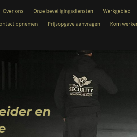
Over ons
Onze beveiligingsdiensten
Werkgebied
Contact opnemen
Prijsopgave aanvragen
Kom werken
eider en
e