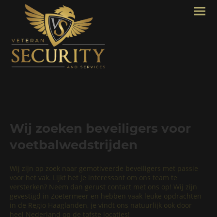
Wij zoeken beveiligers voor
voetbalwedstrijden
Wij zijn op zoek naar gemotiveerde beveiligers met passie
voor het vak. Lijkt het je interessant om ons team te
versterken? Neem dan gerust contact met ons op! Wij zijn
gevestigd in Zoetermeer en hebben vaak leuke opdrachten
in de Regio Haaglanden, je vindt ons natuurlijk ook door
heel Nederland op de tofste locaties!